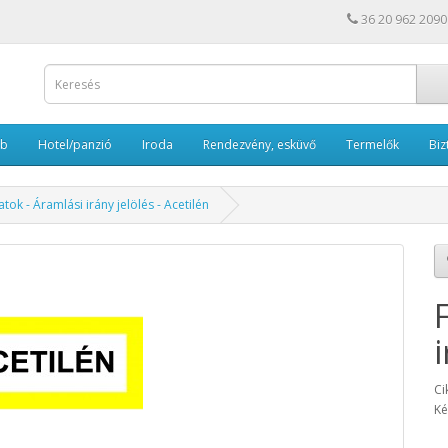
36 20 962 2090
ub
Hotel/panzió
Iroda
Rendezvény, esküvő
Termelők
Biz
ratok - Áramlási irány jelölés - Acetilén
Ci
Ké