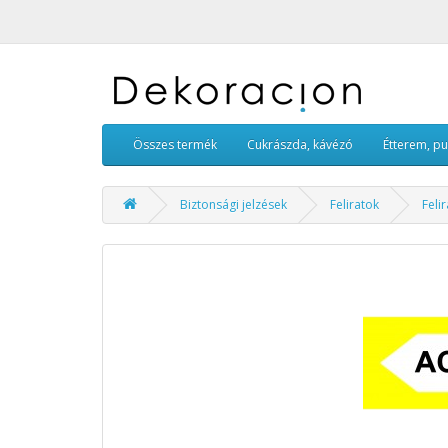
Összes termék
Cukrászda, kávézó
Étterem, p
Biztonsági jelzések
Feliratok
Feli