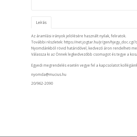
Leírás
Az áramlási irányok jelölésére használt nyilak, feliratok.
További részletek: https://net.jogtar.hu/jr/gen/hjegy_doc.c
Nyomdánkból rövid határidővel, kedvező áron rendelheti meg
Válassza ki az Önnek legkedvezőbb csomagot és tegye a kos
Egyedi megrendelés esetén vegye fel a kapcsolatot kollégáink
nyomda@mucius.hu
20/962-2090