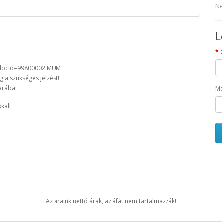
Ne
L
gi?docid=99800002.MUM
 a szükséges jelzést!
arába!
Me
kal!
Az áraink nettó árak, az áfát nem tartalmazzák!