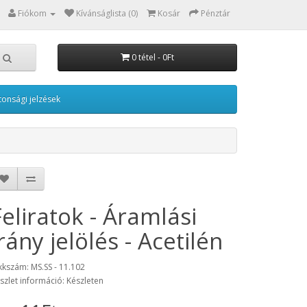
Fiókom
Kívánságlista (0)
Kosár
Pénztár
0 tétel - 0Ft
tonsági jelzések
Feliratok - Áramlási
irány jelölés - Acetilén
kkszám: MS.SS - 11.102
szlet információ: Készleten