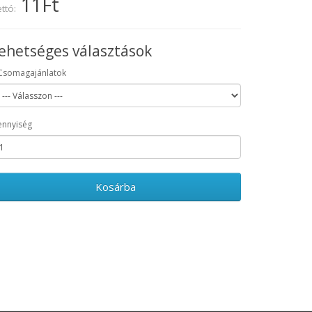
11Ft
ttó:
ehetséges választások
Csomagajánlatok
nnyiség
Kosárba