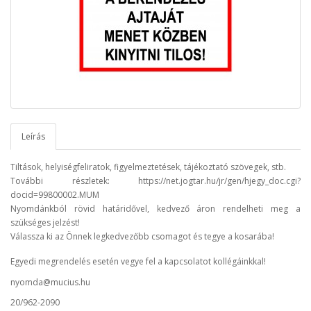
Leírás
Tiltások, helyiségfeliratok, figyelmeztetések, tájékoztató szövegek, stb.
További részletek: https://net.jogtar.hu/jr/gen/hjegy_doc.cgi?
docid=99800002.MUM
Nyomdánkból rövid határidővel, kedvező áron rendelheti meg a
szükséges jelzést!
Válassza ki az Önnek legkedvezőbb csomagot és tegye a kosarába!
Egyedi megrendelés esetén vegye fel a kapcsolatot kollégáinkkal!
nyomda@mucius.hu
20/962-2090