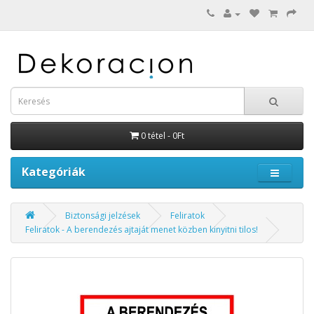
0 tétel - 0Ft
Kategóriák
Biztonsági jelzések
Feliratok
Feliratok - A berendezés ajtaját menet közben kinyitni tilos!