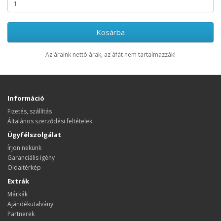
Kosárba
Az áraink nettó árak, az áfát nem tartalmazzák!
Információ
Fizetés, szállítás
Általános szerződési feltételek
Ügyfélszolgálat
Írjon nekünk
Garanciális igény
Oldaltérkép
Extrák
Márkák
Ajándékutalvány
Partnerek